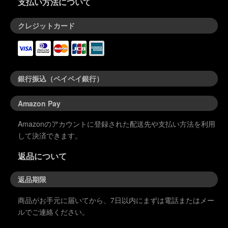
支払い方法について
ッシュの販売に加え
方も是非ご覧くださ
助かります！
て
い！
フードでは食べない
クレジットカード
ともったいな
ーーーーーーーーー
ーーーーーーーーー
い！！！
ーーーーーーーーー
ーーーーーーーーー
激ウマフライドチキ
ーーーーーーーーー
ーーーーーーーーー
ンのチキンズさんが
ーーーー
ーーーー
ご協力いただくこと
になりました！
弊社ではAdam's
弊社ではAdam's
銀行振込（ペイペイ銀行）
これだけ食べに来る
polishes製品の正規
polishes製品の正規
価値あるくらい美味
品のみを販売してお
品のみを販売してお
しいです！！！
ります。
ります。
Amazon Pay
並行品や偽物をつか
並行品や偽物をつか
さらにこれだけでは
まされているお客様
まされているお客様
Amazonのアカウントに登録された配送先や支払い方法を利用
ありません！！！
も増えているようで
も増えているようで
して決済できます。
今回はめちゃくちゃ
す。
す。
お得にアダムス製品
返品について
やコーティングメニ
弊社へご来店いただ
弊社へご来店いただ
ューを施工できちゃ
くか、系列店の
くか、系列店の
う福袋もご用意があ
OnlineStoreからご購
OnlineStoreからご購
返品期限
ります！！
入いただければ安心
入いただければ安心
安全な製品がご購入
安全な製品がご購入
商品がお手元に届いてから、7日以内にまずは電話またはメー
さらにさらに！！！
可能です。
可能です。
ルでご連絡ください。
ご来場すれば参加で
お車のボディーを痛
お車のボディーを痛
きちゃうビンゴ大会
めてしまったという
めてしまったという