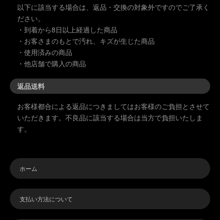
も実施しちゃいます
結果にならないよう
結果にならないよう
以下に該当する場合は、返品・交換の対象外ですのでご了承く
☆
に正規品をお勧めい
に正規品をお勧めい
ださい。
たします。
たします。
これはイベント限定
・到着から8日以上経過した商品
特典になりますので
Online Store
Online Store
・お客さまのもとで汚れ、キズが生じた商品
ぜひ皆様この機会に
・使用済みの商品
新春腕試しがてらお
https://adamspolishe
https://adamspolishe
・他店舗で購入の商品
得にゲットするチャ
s.yokohama
s.yokohama
ンスですよー！！
------------------------------
------------------------------
返品送料
これ以上話しすぎる
--------------
--------------
と動画の意味がなく
お客様都合による返品につきましてはお客様のご負担とさせて
なっちゃうので詳し
■ Adam's polishes
■ Adam's polishes
いただきます。不良品に該当する場合は当方で負担いたしま
い内容は動画でご覧
YOKOHAMA 公式
YOKOHAMA 公式
ください！笑
YouTube Channel
YouTube Channel
す。
アダムスポリッシュ
アダムスポリッシュ
ぜひイベントへご来
横浜がお届けする
横浜がお届けする
場お待ちしておりま
YouTubeチャンネル
YouTubeチャンネル
す！！
です！
です！
ホーム
ではまた次の動画で
お会いしましょ
/
/
う！！！
@adamspolishesyok
@adamspolishesyok
支払い方法について
ohamastarc4246
ohamastarc4246
------------------------------