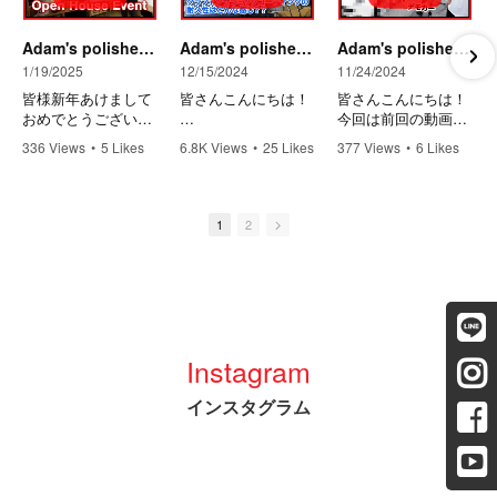
Adam's polishes YOKOHAMA YouTube チャンネルVol.11【お客様大感謝祭】アダムスポリッシュ ヨコハマ３周年記念オープンハウスイベント開催決定！
Adam's polishes YOKOHAMA YouTube チャンネルVol.10【1年間水洗いのみ!?】グラフェンセラミックコーティング施工から1年経過した車ってどんな感じ？【レンジローバー】
Adam's polishes YOKOHAMA YouTube チャンネルVol.9【お願い社長！！】後編 念願のデモカーゲット！車種はまさかの想像の斜め上！？【フェラーリ 】【フェラーリFF】
1/19/2025
12/15/2024
11/24/2024
皆様新年あけまして
皆さんこんにちは！
皆さんこんにちは！
おめでとうございま
今回は前回の動画
す。Adams polishes
今回の動画はアダム
Adam's polishes
336 Views
•
5 Likes
6.8K Views
•
25 Likes
377 Views
•
6 Likes
Yokohamaです！
スグラフェンセラミ
YOKOHAMA
•
4 Comments
•
1 Comments
•
0 Comments
今年もよろしくお願
ックコーティング(7
YouTube チャンネル
い致します！！
年耐久)を施工して1
Vol.8【お願い社
2024はYouTubeも頑
年経過した車のメン
長！！】前編
1
2
張っていきたいと思
テナンスを行う前の
アダムスポリッシュ
いながらも1年が経
動画になります！
ヨコハマの新企画を
過しました、、
社長に提案！！ 結果
今年こそは頑張ろう
この車両は店長の自
はいかに！？
と思いストックを撮
家用車でして、なん
の後編となっており
り溜めておりますの
と青空駐車かつ1年
ます♪
で色々なコンテンツ
間水洗いのみ！
まだご覧いただけて
Instagram
をお届けできるかな
「せっかくのレンジ
ない方は是非前編か
と、、、、
ローバーが……」と
らご覧ください！！
インスタグラム
思われる方も多いと
前編→
さて当店はおかげさ
思いますが、今回は
https://youtu.be/tDN
までこの1月でオー
コーティングがどれ
8jzFZyAI
プンから3年経過致
くらい効果があるか