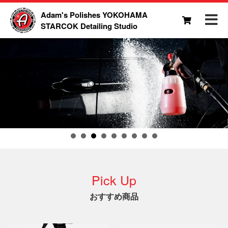
Adam's Polishes YOKOHAMA
STARCOK Detailing Studio
Pick Up
おすすめ商品