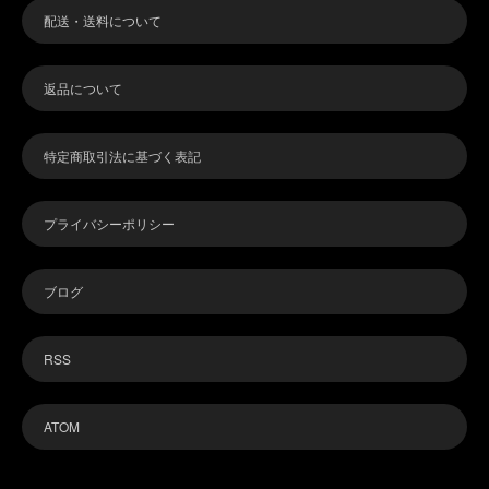
------------------------------
■ Adam's polishes
■ Adam's polishes
配送・送料について
---------------------------
YOKOHAMA
YOKOHAMA
弊社ではAdam's
https://adamspolishe
https://adamspolishe
polishes製品の正規
s.yokohama
s.yokohama
品のみを販売してお
返品について
ります。
このチャンネルでは
このチャンネルでは
並行品や偽物をつか
Adams polishes(ア
Adams polishes(ア
まされているお客様
ダムスポリッシュ)製
ダムスポリッシュ)製
特定商取引法に基づく表記
も増えているようで
品を中心に、コーテ
品を中心に、コーテ
す。
ィング、ケミカル、
ィング、ケミカル、
洗車などのご紹介を
洗車などのご紹介を
弊社へご来店いただ
させて頂きます。
させて頂きます。
プライバシーポリシー
くか、OnlineStoreか
アダムスポリッシュ
アダムスポリッシュ
らご購入いただけれ
横浜(Adams
横浜(Adams
ば安心安全な製品が
polishes
polishes
ブログ
ご購入可能です。
YOKOHAMA)は、国
YOKOHAMA)は、国
お車のボディーを痛
内最大級のアダムス
内最大級のアダムス
めてしまったという
ポリッシュ路面店で
ポリッシュ路面店で
RSS
結果にならないよう
す！
す！
に正規品をお勧めい
たします。
Adam’s Polishesと
Adam’s Polishesと
は
は
ATOM
Online Store
2000年にアメリカの
2000年にアメリカの
https://adamspolishe
カリフォルニアにて
カリフォルニアにて
s.yokohama
創業されたコーティ
創業されたコーティ