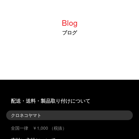
します！！
を知る為に大好きな
前回の動画内のやり
洗車を我慢しまし
とりではデモカーが
いつもご来店いただ
た。メンテナンス後
ゲットできるかどう
いておりますお客様
はしっかりと洗車し
か微妙な感じでした
Blog
に感謝の気持ちも込
ていきたいと思いま
が、無事念願となる
めて今回もオープン
す(笑)
デモカーをゲットす
ブログ
ハウスストアとして
ることができました
店舗イベント1月最
【果たして車のコー
☆
終の日曜日に内容て
ティングは生きてい
んこ盛りでやっちゃ
るのか！？】
肝心な車種はサムネ
います！！！
【水シミや汚れはど
イルで鋭い人は気が
のくらい付着してい
ついてる方も居ると
イベント概要：
るのか！？】
思いますが想像の斜
Adams polishes
め超えて直角くらい
YOKOHAMA
実際に口頭だけでは
想像を超えた車種で
OPENHOUSE
納得しにくい部分も
す（笑）
EVENT vol.2
あるかとは思うの
日程 1月
で、是非この動画を
詳しくは動画をご覧
配送・送料・製品取り付けについて
28（日） 10：00〜
見てアダムスグラフ
いただければ幸いで
アダムスポリッシュ
ェンセラミックコー
す♪
横浜
ティングの実力をご
クロネコヤマト
神奈川県横浜市川向
覧ください！
あ、デモカー使って
町965ー1
また、コーティング
やって欲しい企画と
全国一律 ￥1,000 （税抜）
施工やメンテナンス
かあればどんどんコ
普段のアダムスポリ
施工を検討している
メントいただけると