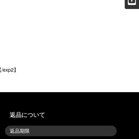
xp2】
返品について
返品期限