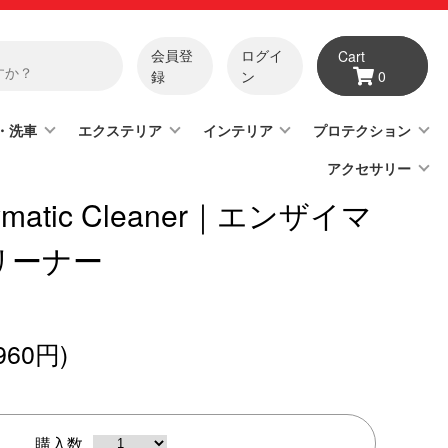
会員登
ログイ
Cart
録
ン
0
・洗車
エクステリア
インテリア
プロテクション
アクセサリー
zymatic Cleaner｜エンザイマ
リーナー
960円)
購入数