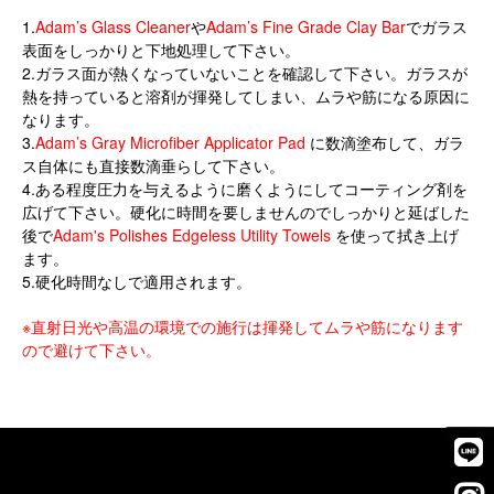
1.
Adam’s Glass Cleaner
や
Adam’s Fine Grade Clay Bar
でガラス
表面をしっかりと下地処理して下さい。
2.ガラス面が熱くなっていないことを確認して下さい。ガラスが
熱を持っていると溶剤が揮発してしまい、ムラや筋になる原因に
なります。
3.
Adam’s Gray Microfiber Applicator Pad
に数滴塗布して、ガラ
ス自体にも直接数滴垂らして下さい。
4.ある程度圧力を与えるように磨くようにしてコーティング剤を
広げて下さい。硬化に時間を要しませんのでしっかりと延ばした
後で
Adam's Polishes Edgeless Utility Towels
を使って拭き上げ
ます。
5.硬化時間なしで適用されます。
※直射日光や高温の環境での施行は揮発してムラや筋になります
ので避けて下さい。